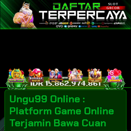
Ungu99 Online :
Platform Game Online
Terjamin Bawa Cuan